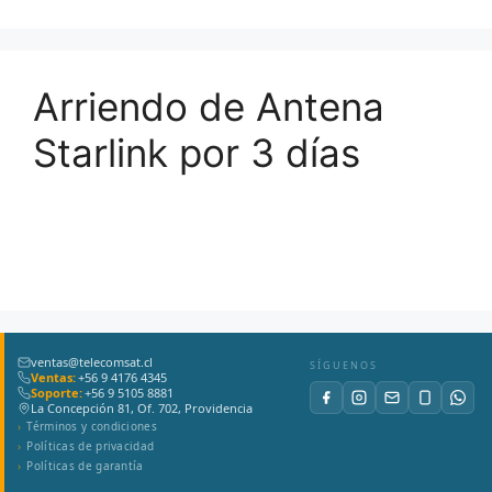
Arriendo de Antena
Starlink por 3 días
ventas@telecomsat.cl
SÍGUENOS
Ventas:
+56 9 4176 4345
Soporte:
+56 9 5105 8881
La Concepción 81, Of. 702, Providencia
Términos y condiciones
Políticas de privacidad
Políticas de garantía