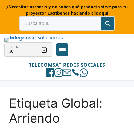
¿Necesitas asesoría y no sabes qué producto sirve para tu
proyecto? Escríbenos haciendo clic aquí
TOTAL
0
$
TELECOMSAT REDES SOCIALES
Etiqueta Global:
Arriendo